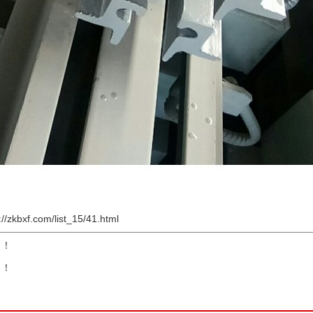
://zkbxf.com/list_15/41.html
了！
了！