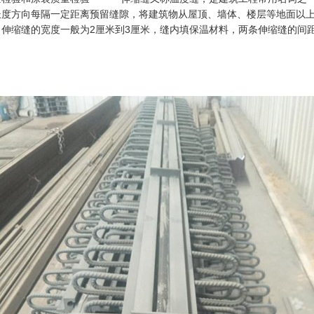
长度方向每隔一定距离预留缝隙，将建筑物从屋顶、墙体、楼层等地面以
。伸缩缝的宽度一般为2厘米到3厘米，缝内填保温材料，两条伸缩缝的间