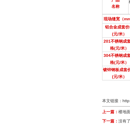
产品
名称
现场缝宽（m
铝合金成套价
(元/米）
201不锈钢成
格(元/米）
304不锈钢成
格(元/米）
镀锌钢板成套
(元/米）
本文链接：
http
上一篇：
楼地
下一篇：
没有