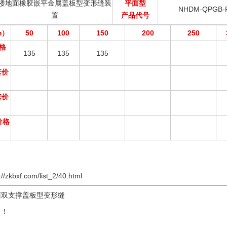
楼地面橡胶嵌平金属盖板型变形缝装
平面型
NHDM-QPGB-
置
产品代号
m）
50
100
150
200
250
格
135
135
135
套价
套价
价格
://zkbxf.com/list_2/40.html
面双支撑盖板型变形缝
了！